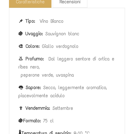
Caratteristiche
Recensioni
📌 Tipo:
Vino Bianco
🍇 Uvaggio:
Sauvignon blanc
🎨 Colore:
Giallo verdognolo
👃 Profumo:
Dal leggero sentore di ortica e
ribes nero,
peperone verde, uvaspina
👅 Sapore:
Secco, leggermente aromatico,
piacevolmente acidulo
🍷 Vendemmia:
Settembre
🍇Formato:
75 cl
🌡️Temperatura di servizio:
8-10 °C