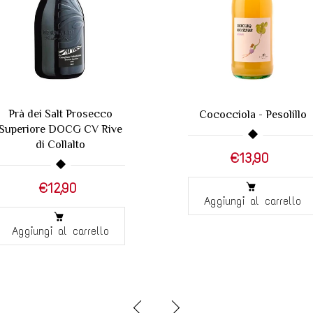
VINO SPUMANT
Cococciola - Pesolillo
DRY JACUR 
€13,90
€6,40
€7
Aggiungi al carrello
Aggiungi al ca