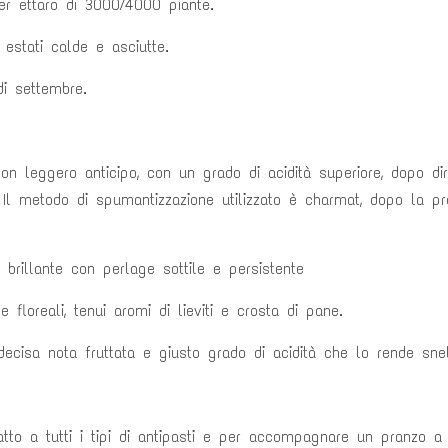
r ettaro di 3000/4000 piante.
 estati calde e asciutte.
i settembre.
on leggero anticipo, con un
grado di acidità superiore, dopo di
 Il metodo di spumantizzazione
utilizzato è charmat, dopo la 
, brillante con perlage sottile e
persistente
 floreali, tenui aromi di lieviti e
crosta di pane.
ecisa nota fruttata e giusto
grado di acidità che lo rende snel
to a tutti i tipi di antipasti e per
accompagnare un pranzo a b