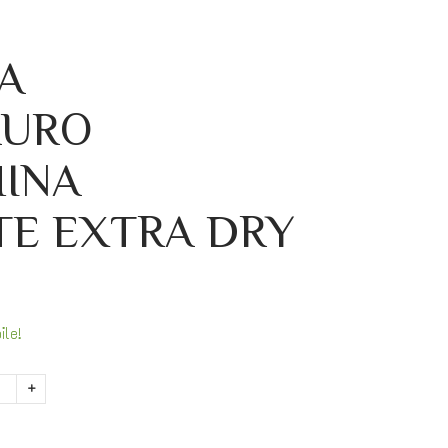
A
AURO
INA
TE EXTRA DRY
ile!
+