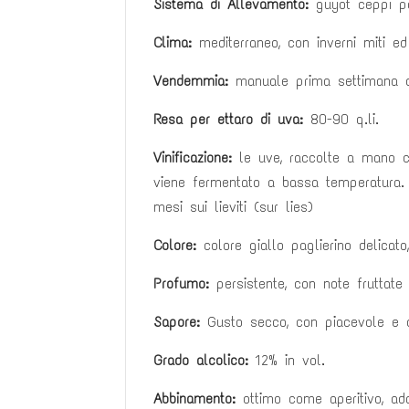
Sistema di Allevamento:
guyot ceppi pe
Clima:
mediterraneo, con inverni miti ed
Vendemmia:
manuale prima settimana d
Resa per ettaro di uva:
80-90 q.li.
Vinificazione:
le uve, raccolte a mano c
viene
fermentato a bassa temperatura.
mesi
sui lieviti (sur lies)
Colore:
colore giallo paglierino delicato
Profumo:
persistente, con note fruttate e
Sapore:
Gusto secco, con piacevole e d
Grado alcolico:
12% in vol.
Abbinamento:
ottimo come aperitivo, adat