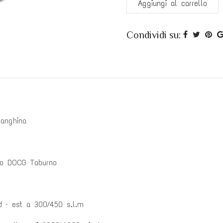
Aggiungi al carrello
Condividi su:
langhina
o DOCG Taburno
ud – est a
300/450 s.l.m