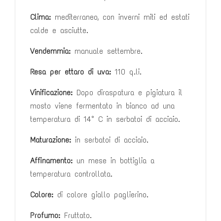
Clima:
mediterraneo, con inverni miti ed estati
calde e asciutte.
Vendemmia:
manuale settembre.
Resa per ettaro di uva:
110 q.li.
Vinificazione:
Dopo diraspatura e pigiatura il
mosto viene fermentato in
bianco ad una
temperatura di 14° C in serbatoi di acciaio.
Maturazione:
in serbatoi di acciaio.
Affinamento:
un mese in bottiglia a
temperatura controllata.
Colore:
di colore giallo paglierino.
Profumo:
Fruttato.