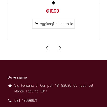
€10,90
Aggiungi al carrello
Dove siamo
Via Fontana di Campoli 18, 82030 Campoli del
Monte Taburno (Bn)
081 18098671