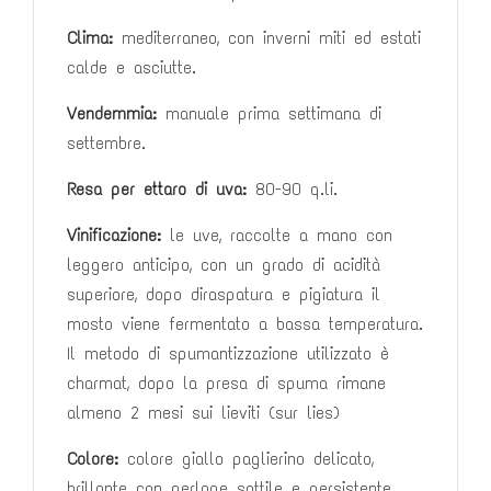
Clima:
mediterraneo, con inverni miti ed estati
calde e asciutte.
Vendemmia:
manuale prima settimana di
settembre.
Resa per ettaro di uva:
80-90 q.li.
Vinificazione:
le uve, raccolte a mano con
leggero anticipo, con un
grado di acidità
superiore, dopo diraspatura e pigiatura il
mosto viene
fermentato a bassa temperatura.
Il metodo di spumantizzazione
utilizzato è
charmat, dopo la presa di spuma rimane
almeno 2 mesi
sui lieviti (sur lies)
Colore:
colore giallo paglierino delicato,
brillante con perlage sottile e
persistente