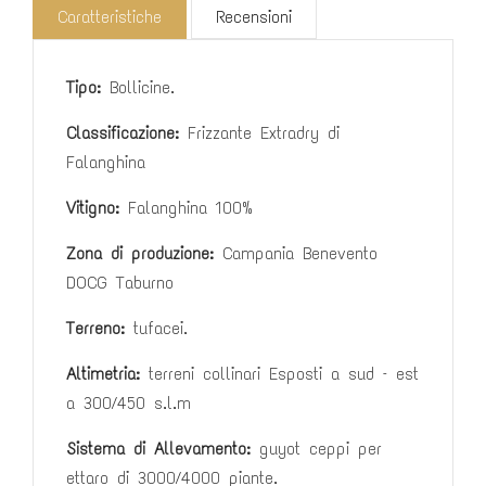
Caratteristiche
Recensioni
Tipo:
Bollicine.
Classificazione:
Frizzante Extradry di
Falanghina
Vitigno:
Falanghina 100%
Zona di produzione:
Campania Benevento
DOCG Taburno
Terreno:
tufacei.
Altimetria:
terreni collinari Esposti a sud – est
a
300/450 s.l.m
Sistema di Allevamento:
guyot ceppi per
ettaro di 3000/4000 piante.