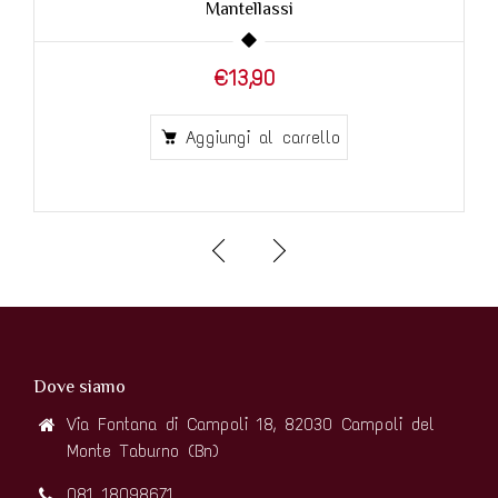
€12,50
Aggiungi al carrello
Dove siamo
Via Fontana di Campoli 18, 82030 Campoli del
Monte Taburno (Bn)
081 18098671