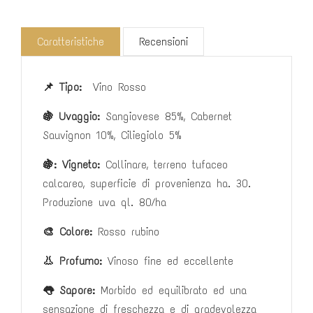
Caratteristiche
Recensioni
📌 Tipo:
Vino Rosso
🍇 Uvaggio:
Sangiovese 85%, Cabernet
Sauvignon 10%, Ciliegiolo 5%
🍇
: Vigneto:
Collinare, terreno tufaceo
calcareo, superficie di provenienza ha. 30.
Produzione uva ql. 80/ha
🎨 Colore:
Rosso rubino
👃 Profumo:
V
inoso fine ed eccellente
👅 Sapore:
Morbido ed equilibrato ed una
sensazione di freschezza e di gradevolezza