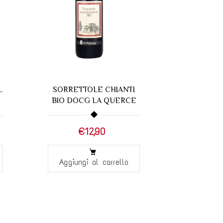
L
SORRETTOLE CHIANTI
Etna Ross
BIO DOCG LA QUERCE
C
€12,90
€27
Aggiungi al carrello
Aggiung