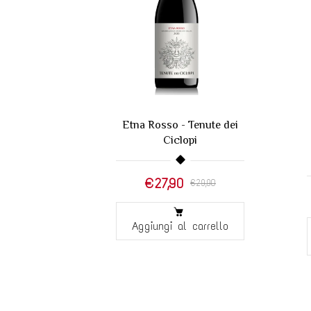
 CHIANTI
Etna Rosso - Tenute dei
A QUERCE
Ciclopi
0
€27,90
€29,90
carrello
Aggiungi al carrello