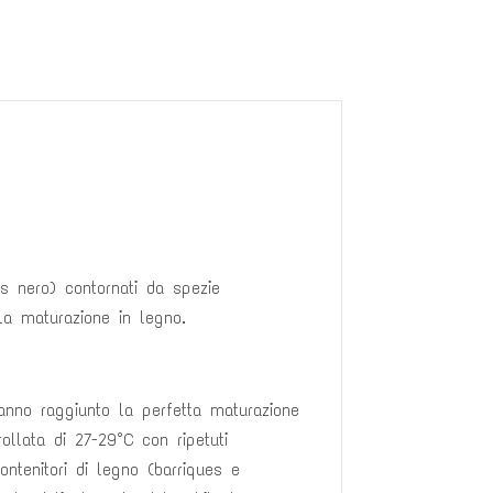
es nero) contornati da spezie
la maturazione in legno.
nno raggiunto la perfetta maturazione
ollata di 27-29°C con ripetuti
ntenitori di legno (barriques e