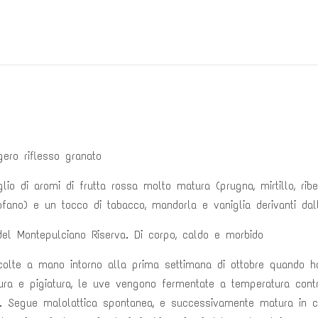
ero riflesso granato
o di aromi di frutta rossa molto matura (prugna, mirtillo, rib
fano) e un tocco di tabacco, mandorla e vaniglia derivanti dal
del Montepulciano Riserva. Di corpo, caldo e morbido
lte a mano intorno alla prima settimana di ottobre quando ha
ura e pigiatura, le uve vengono fermentate a temperatura contr
i. Segue malolattica spontanea, e successivamente matura in co