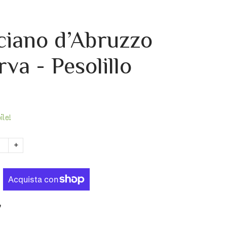
iano d’Abruzzo
va - Pesolillo
ile!
+