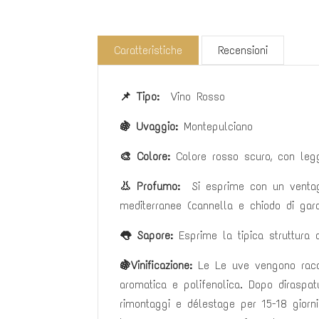
Caratteristiche
Recensioni
📌 Tipo:
Vino Rosso
🍇 Uvaggio:
Montepulciano
🎨 Colore:
Colore rosso scuro, con legg
👃 Profumo:
Si esprime con un ventagli
mediterranee (cannella e chiodo di garo
👅 Sapore:
Esprime la tipica struttura 
🍇Vinificazione
:
Le Le uve vengono racco
aromatica e polifenolica. Dopo diraspat
rimontaggi e délestage per 15-18 giorn