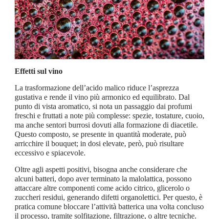
Effetti sul vino
La trasformazione dell’acido malico riduce l’asprezza
gustativa e rende il vino più armonico ed equilibrato. Dal
punto di vista aromatico, si nota un passaggio dai profumi
freschi e fruttati a note più complesse: spezie, tostature, cuoio,
ma anche sentori burrosi dovuti alla formazione di diacetile.
Questo composto, se presente in quantità moderate, può
arricchire il bouquet; in dosi elevate, però, può risultare
eccessivo e spiacevole.
Oltre agli aspetti positivi, bisogna anche considerare che
alcuni batteri, dopo aver terminato la malolattica, possono
attaccare altre componenti come acido citrico, glicerolo o
zuccheri residui, generando difetti organolettici. Per questo, è
pratica comune bloccare l’attività batterica una volta concluso
il processo, tramite solfitazione, filtrazione, o altre tecniche.