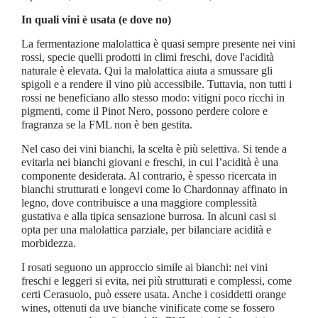
In quali vini è usata (e dove no)
La fermentazione malolattica è quasi sempre presente nei vini
rossi, specie quelli prodotti in climi freschi, dove l'acidità
naturale è elevata. Qui la malolattica aiuta a smussare gli
spigoli e a rendere il vino più accessibile. Tuttavia, non tutti i
rossi ne beneficiano allo stesso modo: vitigni poco ricchi in
pigmenti, come il Pinot Nero, possono perdere colore e
fragranza se la FML non è ben gestita.
Nel caso dei vini bianchi, la scelta è più selettiva. Si tende a
evitarla nei bianchi giovani e freschi, in cui l’acidità è una
componente desiderata. Al contrario, è spesso ricercata in
bianchi strutturati e longevi come lo Chardonnay affinato in
legno, dove contribuisce a una maggiore complessità
gustativa e alla tipica sensazione burrosa. In alcuni casi si
opta per una malolattica parziale, per bilanciare acidità e
morbidezza.
I rosati seguono un approccio simile ai bianchi: nei vini
freschi e leggeri si evita, nei più strutturati e complessi, come
certi Cerasuolo, può essere usata. Anche i cosiddetti orange
wines, ottenuti da uve bianche vinificate come se fossero