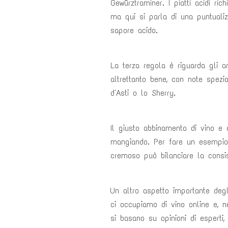
Gewürztraminer. I piatti acidi ri
ma qui si parla di una puntualiz
sapore acido.
La terza regola è riguarda gli a
altrettanto bene, con note spezi
d'Asti o lo Sherry.
Il giusto abbinamento di vino e 
mangiando. Per fare un esempio,
cremoso può bilanciare la consi
Un altro aspetto importante degl
ci occupiamo di vino online e, n
si basano su opinioni di esperti,