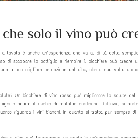
 che solo il vino può cr
ino a tavola è anche un’esperienza che va al di là della sempli
so di stappare la bottiglia e riempire il bicchiere può creare u
ispone a una migliore percezione del cibo, che a sua volta aumen
alute? Un bicchiere di vino rosso può migliorare la salute del c
igni e ridurre il rischio di malattie cardiache. Tuttavia, si pa
anto riguarda i vini bianchi, in quanto si tratta pur sempre di 
i vino e cibo può trasformare un pasto in un'esperienza gastro