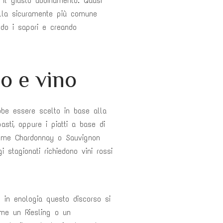
il giusto abbinamento. Quasi
e alla sicuramente più comune
ndo i sapori e creando
bo e vino
ebbe essere scelto in base alla
asti, oppure i piatti a base di
 come Chardonnay o Sauvignon
 stagionati richiedono vini rossi
 in enologia questo discorso si
come un Riesling o un