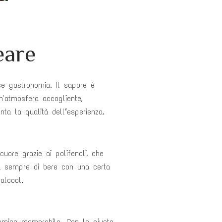
eare
ce gastronomia. Il sapore è
n'atmosfera accogliente,
ta la qualità dell’esperienza.
uore grazie ai polifenoli, che
rla sempre di bere con una certa
alcool.
nomica memorabile. Con la giusta