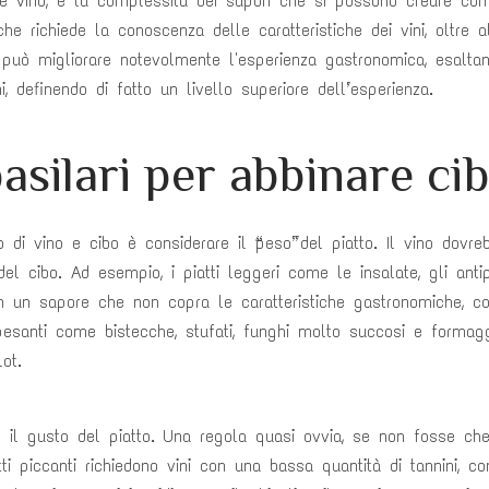
 vino, è la complessità dei sapori che si possono creare con 
, che richiede la conoscenza delle caratteristiche dei vini, oltr
no può migliorare notevolmente l'esperienza gastronomica, esalta
i, definendo di fatto un livello superiore dell’esperienza.
asilari per abbinare ci
 di vino e cibo è considerare il “peso” del piatto. Il vino dovr
l cibo. Ad esempio, i piatti leggeri come le insalate, gli antip
con un sapore che non copra le caratteristiche gastronomiche,
ù pesanti come bistecche, stufati, funghi molto succosi e formaggi
ot.
 il gusto del piatto. Una regola quasi ovvia, se non fosse che
ti piccanti richiedono vini con una bassa quantità di tannini, 