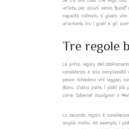
Se c’è una cosa che lega cibo e
un’arte, per alcuni senza “quasi”
capacità culinaria. Il giusto vi
un'armonia tra i gusti e gli arom
Tre regole b
La prima regola dell'abbinamento
consistenza e alla complessità de
pesce richiedono vini leggeri, 
Blanc. D'altra parte, i piatti pi
come Cabernet Sauvignon o Merl
La seconda regola è considerare
amplia molto. Ad esempio, i piat