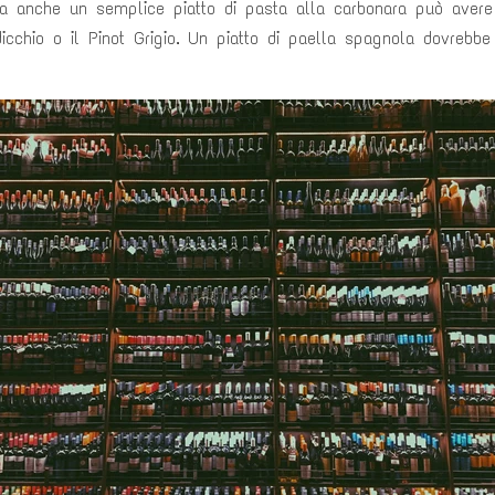
za anche un semplice piatto di pasta alla carbonara può avere
dicchio o il Pinot Grigio. Un piatto di paella spagnola dovrebb