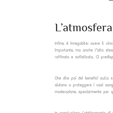
L’atmosfera
Infine, è innegabile: avere il v
importante, ma anche l’atto stes
raffinata e sofisticata. Ci pred
Che dire poi dei benefici sulla s
aiutano a proteggere i vasi sangu
moderazione, specialmente per qu
In conclusione, l'abbinamento d