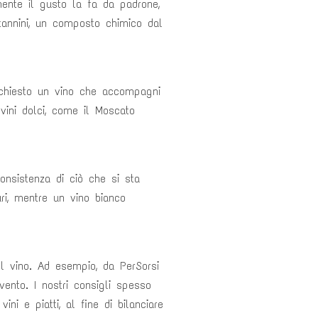
amente il gusto la fa da padrone,
tannini, un composto chimico dal
richiesto un vino che accompagni
 vini dolci, come il Moscato
onsistenza di ciò che si sta
ri, mentre un vino bianco
el vino. Ad esempio, da PerSorsi
vento. I nostri consigli spesso
ni e piatti, al fine di bilanciare