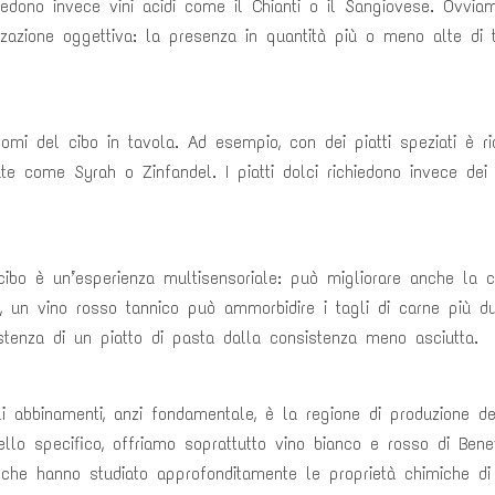
chiedono invece vini acidi come il Chianti o il Sangiovese. Ovvi
zazione oggettiva: la presenza in quantità più o meno alte di 
romi del cibo in tavola. Ad esempio, con dei piatti speziati è 
ate come Syrah o Zinfandel. I piatti dolci richiedono invece dei
cibo è un’esperienza multisensoriale: può migliorare anche la c
 un vino rosso tannico può ammorbidire i tagli di carne più du
stenza di un piatto di pasta dalla consistenza meno asciutta.
i abbinamenti, anzi fondamentale, è la regione di produzione d
ello specifico, offriamo soprattutto vino bianco e rosso di Bene
 che hanno studiato approfonditamente le proprietà chimiche di vi