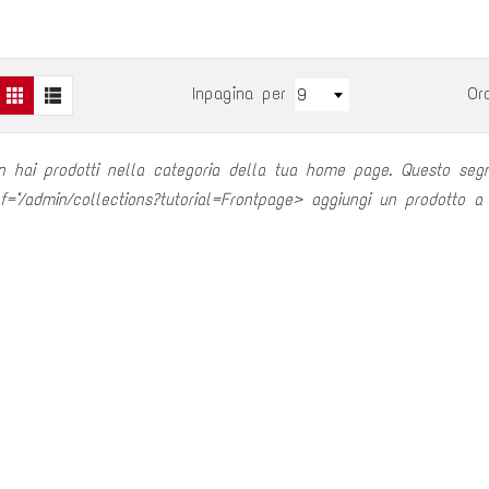
Inpagina per
Or
9
n hai prodotti nella categoria della tua home page. Questo segn
f="/admin/collections?tutorial=Frontpage> aggiungi un prodotto a
PIZZO CUPONE
CERZASAURO