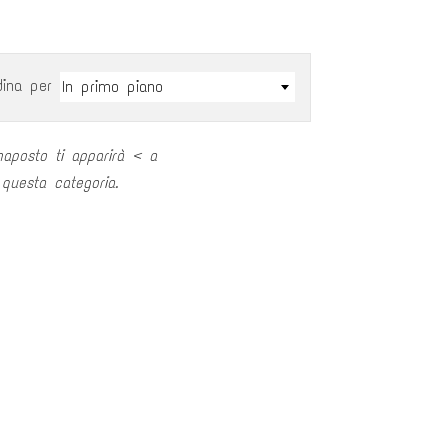
dina per
In primo piano
aposto ti apparirà < a
 questa categoria.
SERRA DEL CERASO
CERZASAURO