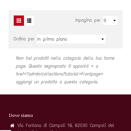
IGP
Inpagina per
9
€10,90
Aggiungi al carrello
Ordina per
In primo piano
PIANA M
CERZAS
Non hai prodotti nella categoria della tua home
FALANGHI
page. Questo segnaposto ti apparirà < a
href="/admin/collections?tutorial=Frontpage>
aggiungi un prodotto a questa categoria.
€10,9
Aggiungi a
Dove siamo
Via Fontana di Campoli 18, 82030 Campoli del