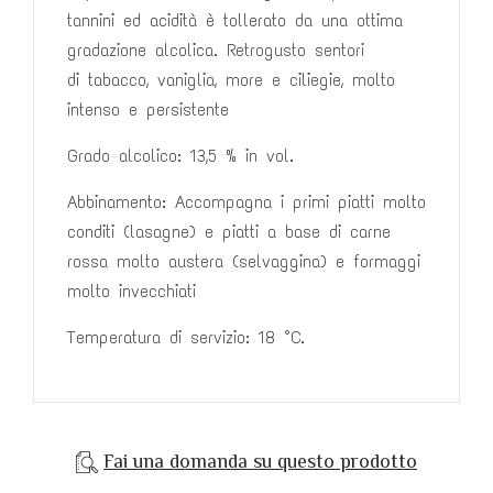
tannini ed acidità è
tollerato da una ottima
gradazione alcolica. Retrogusto sentori
di
tabacco, vaniglia, more e ciliegie, molto
intenso e persistente
Grado alcolico: 13,5 % in vol.
Abbinamento: Accompagna i primi piatti molto
conditi (lasagne) e piatti
a base di carne
rossa molto austera (selvaggina) e formaggi
molto
invecchiati
Temperatura di servizio: 18 °C.
Fai una domanda su questo prodotto