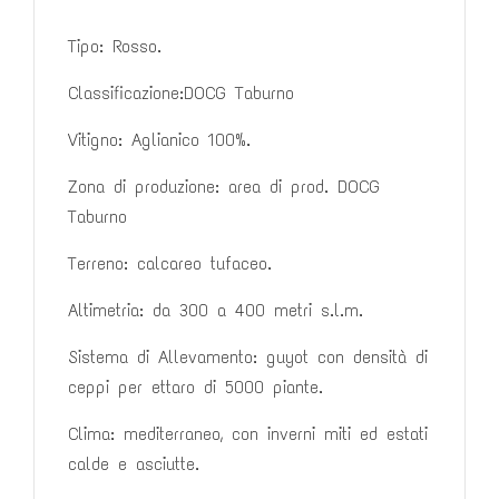
Tipo: Rosso.
Classificazione:DOCG Taburno
Vitigno: Aglianico 100%.
Zona di produzione: area di prod. DOCG
Taburno
Terreno: calcareo tufaceo.
Altimetria: da 300 a 400 metri s.l.m.
Sistema di Allevamento: guyot con densità di
ceppi per ettaro di 5000
piante.
Clima: mediterraneo, con inverni miti ed estati
calde e asciutte.