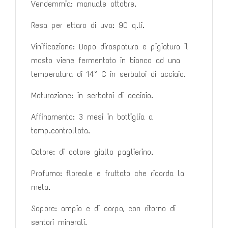
Vendemmia: manuale ottobre.
Resa per ettaro di uva: 90 q.li.
Vinificazione: Dopo diraspatura e pigiatura il
mosto viene fermentato in
bianco ad una
temperatura di 14° C in serbatoi di acciaio.
Maturazione: in serbatoi di acciaio.
Affinamento: 3 mesi in bottiglia a
temp.controllata.
Colore: di colore giallo paglierino.
Profumo: floreale e fruttato che ricorda la
mela.
Sapore: ampio e di corpo, con ritorno di
sentori minerali.