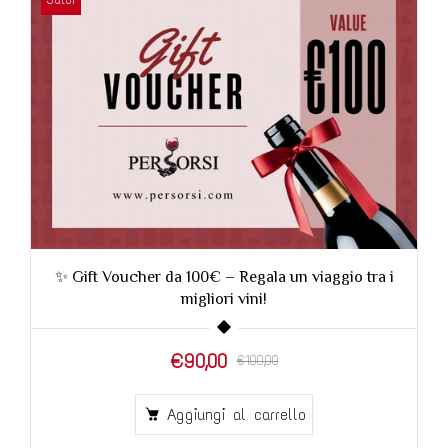
t Voucher da 100€ – Regala un viaggio tra i
🍷 Gift Vo
migliori vini!
€90,00
€100,00
Aggiungi al carrello