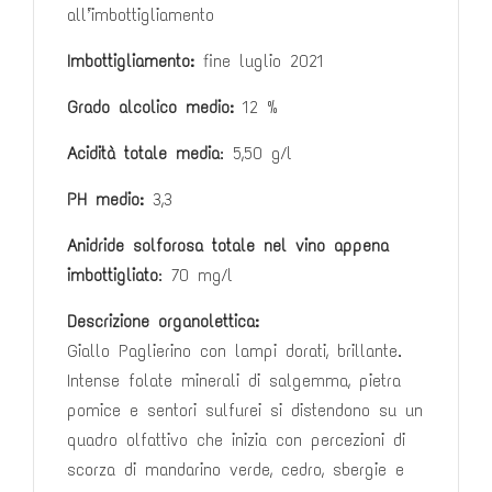
all’imbottigliamento
Imbottigliamento:
fine luglio 2021
Grado alcolico medio:
12 %
Acidità totale media
: 5,50 g/l
PH medio:
3,3
Anidride solforosa totale nel vino appena
imbottigliato
: 70 mg/l
Descrizione organolettica:
Giallo Paglierino con lampi dorati, brillante.
Intense folate minerali di salgemma, pietra
pomice e sentori sulfurei si distendono su un
quadro olfattivo che inizia con percezioni di
scorza di mandarino verde, cedro, sbergie e