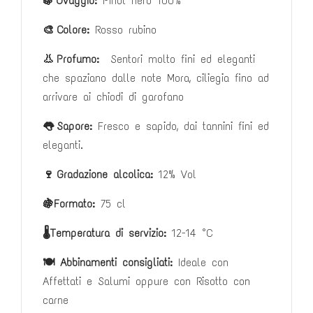
🍇 Uvaggio:
Pinot nero 100%
🎨 Colore:
Rosso rubino
👃 Profumo:
Sentori molto fini ed eleganti
che spaziano dalle note Mora, ciliegia fino ad
arrivare ai chiodi di garofano
👅 Sapore:
Fresco e sapido, dai tannini fini ed
eleganti.
🍷 Gradazione alcolica:
12
% Vol
🍇Formato:
75 cl
🌡️Temperatura di servizio:
12-14 °C
🍽️ Abbinamenti consigliati:
I
deale con
Affettati e Salumi oppure con
Risotto con
carne