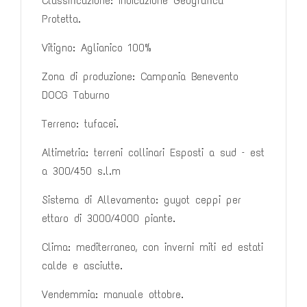
Classificazione: Indicazione Geografica
Protetta.
Vitigno: Aglianico 100%
Zona di produzione: Campania Benevento
DOCG Taburno
Terreno: tufacei.
Altimetria: terreni collinari Esposti a sud – est
a
300/450 s.l.m
Sistema di Allevamento: guyot ceppi per
ettaro di 3000/4000 piante.
Clima: mediterraneo, con inverni miti ed estati
calde e asciutte.
Vendemmia: manuale ottobre.